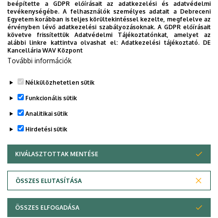
beépítette a GDPR előírásait az adatkezelési és adatvédelmi
A beszámolókat elektronikusan pdf fájlban kell benyújtani
tevékenységébe. A felhasználók személyes adatait a Debreceni
a (
PhD hallgató féléves értékelése
) formanyomtatvány
Egyetem korábban is teljes körültekintéssel kezelte, megfelelve az
érvényben lévő adatkezelési szabályozásoknak. A GDPR előírásait
alapján. A beszámolókat a hallgatónak alá kell írniuk, tehát
követve frissítettük Adatvédelmi Tájékoztatónkat, amelyet az
a pdf fájlnak tartalmaznia kell az aláírást is! A beszámoló
alábbi linkre kattintva olvashat el:
Adatkezelési tájékoztató.
DE
Kancellária WAV Központ
hossza két oldalnál nem lehet kevesebb, lehetőség
További információk
szerint tartalmazzon kutatási eredményeket bemutató
illusztrációkat is.
Nélkülözhetetlen sütik
Legutóbbi frissítés:
2026. 05. 11. 08:39
Funkcionális sütik
Analitikai sütik
Hirdetési sütik
KIVÁLASZTOTTAK MENTÉSE
WITHDRAW CONSENT
Adatvédelem
Adatvédelem
ÖSSZES ELUTASÍTÁSA
Technikai információk
ÖSSZES ELFOGADÁSA