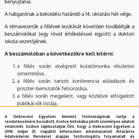
benyújtania.
A hallgatónak a beküldési határidő a 14. oktatási hét vége.
A témavezetők a félévek lezárását követően továbbítják a
beszámolókat (egy rövid értékeléssel együtt) a doktori
iskola vezetőjének.
A beszámolóban a következőkre kell kitérni:
a félév során elvégzett kutatómunka részletes
ismertetése,
a félév során tartott konferencia előadások és
poszter-bemutatók felsorolása,
a félév során megjelent, vagy közlésre elfogadott
publikációk listája,
a félév során tartott oktatási tevékenység
A Debreceni Egyetem kiemelt fontosságúnak tartja a
ismertetése.
rendelkezésére bocsátott, illetve birtokába jutott személyes adatok
védelmét. Ezúton tájékoztatjuk Önt, hogy a Debreceni Egyetem a
A beszámolóra vonatkozó formai követelmények:
2018. május 25. napjától kötelezően alkalmazandó Általános
Adatvédelmi Rendelet alapján felülvizsgálta folyamatait és