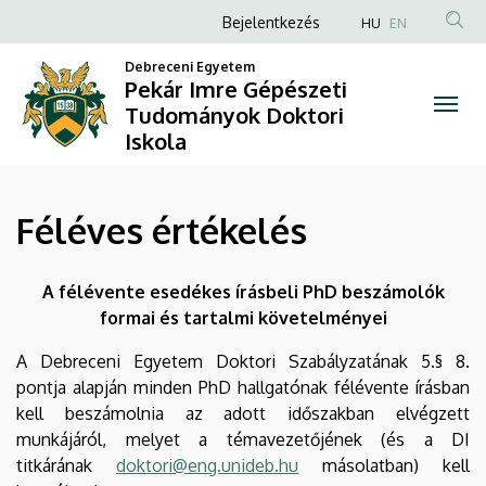
Féléves
Ugrás
Anonim
Bejelentkezés
HU
EN
a
Felhasználói
értékelés
tartalomra
Debreceni Egyetem
fiók
Pekár Imre Gépészeti
|
Tudományok Doktori
menüje
Iskola
Pekár
Imre
Féléves értékelés
Gépészeti
Tudományok
A félévente esedékes írásbeli PhD beszámolók
formai és tartalmi követelményei
Doktori
A Debreceni Egyetem Doktori Szabályzatának 5.§ 8.
Iskola
pontja alapján minden PhD hallgatónak félévente írásban
kell beszámolnia az adott időszakban elvégzett
munkájáról, melyet a témavezetőjének (és a DI
titkárának
doktori@eng.unideb.hu
másolatban) kell