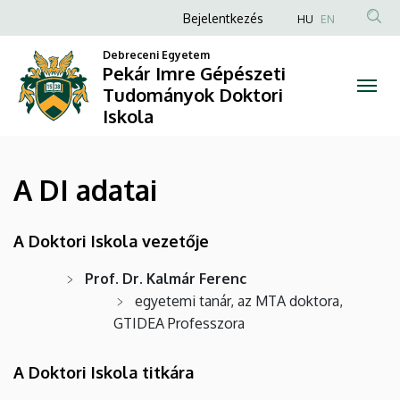
A
Ugrás
Anonim
Bejelentkezés
HU
EN
a
Felhasználói
DI
tartalomra
Debreceni Egyetem
fiók
Pekár Imre Gépészeti
adatai
Tudományok Doktori
menüje
Iskola
|
Pekár
A DI adatai
Imre
Gépészeti
A Doktori Iskola vezetője
Tudományok
Prof. Dr. Kalmár Ferenc
egyetemi tanár, az MTA doktora,
Doktori
GTIDEA Professzora
Iskola
A Doktori Iskola titkára