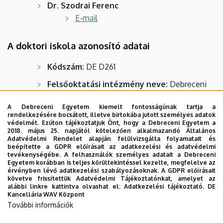
Dr. Szodrai Ferenc
E-mail
A doktori iskola azonosító adatai
Kódszám:
DE D261
Felsőoktatási intézmény neve:
Debreceni
Egyetem Műszaki Kar
A Debreceni Egyetem kiemelt fontosságúnak tartja a
Tudományterületi besorolás:
műszaki
rendelkezésére bocsátott, illetve birtokába jutott személyes adatok
védelmét. Ezúton tájékoztatjuk Önt, hogy a Debreceni Egyetem a
tudományok
2018. május 25. napjától kötelezően alkalmazandó Általános
Adatvédelmi Rendelet alapján felülvizsgálta folyamatait és
Tudományági besorolás:
gépészeti
beépítette a GDPR előírásait az adatkezelési és adatvédelmi
tudományok
tevékenységébe. A felhasználók személyes adatait a Debreceni
Egyetem korábban is teljes körültekintéssel kezelte, megfelelve az
érvényben lévő adatkezelési szabályozásoknak. A GDPR előírásait
A doktori iskola elnevezése:
Pekár Imre
követve frissítettük Adatvédelmi Tájékoztatónkat, amelyet az
Gépészeti Tudományok Doktori Iskola
alábbi linkre kattintva olvashat el:
Adatkezelési tájékoztató.
DE
Kancellária WAV Központ
A doktori iskola címe:
4028 Debrecen,
További információk
Ótemető u. 2-4. B.021-es iroda