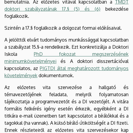
bemutatnia. Az előzetes vitával kapcsolatban a
TMDT
doktori szabályzatának 17.§ (5) és (6)
bekezdése
foglalkozik.
Szintén a 17.§ foglalkozik a dolgozat formai előírásaival.
A jelölttől elvárt tudományos munkássággal kapcsolatban
a szabályzat 15.§-a rendelkezik. Ezt konkretizálja a Doktori
Iskola
PhD fokozat megszerzésének
minimumkövetelményei
és A doktori disszertációval
kapcsolatos, az
PIGTDI által meghatározott tudományos
követelmények
dokumentumok.
Az előzetes vita szervezése a hallgató és
témavezetőjének feladata, melyről folyamatosan
tájékoztatja a programvezetőt és a DI vezetőjét. A vitára
formális felkérés igény esetén érkezik, egyébként a DI
titkára e-mail üzenetben tart kapcsolatot a bírálókkal és a
tagokkal (ha vannak). A külső bíráló útiköltségét a DI fizeti.
Ennek részleteiről az előzetes vita szervezésekor kap