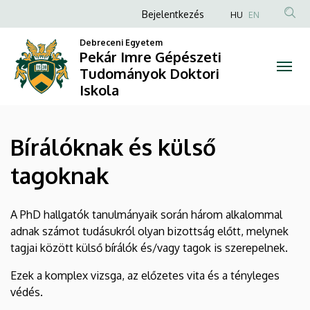
Bírálóknak
Ugrás
Anonim
Bejelentkezés
HU
EN
a
Felhasználói
és
tartalomra
Debreceni Egyetem
fiók
Pekár Imre Gépészeti
külső
Tudományok Doktori
menüje
Iskola
tagoknak
|
Bírálóknak és külső
Pekár
tagoknak
Imre
Gépészeti
A PhD hallgatók tanulmányaik során három alkalommal
adnak számot tudásukról olyan bizottság előtt, melynek
Tudományok
tagjai között külső bírálók és/vagy tagok is szerepelnek.
Doktori
Ezek a komplex vizsga, az előzetes vita és a tényleges
Iskola
védés.