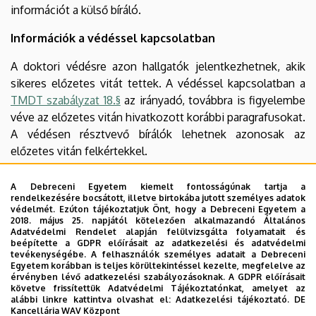
információt a külső bíráló.
Információk a védéssel kapcsolatban
A doktori védésre azon hallgatók jelentkezhetnek, akik
sikeres előzetes vitát tettek. A védéssel kapcsolatban a
TMDT szabályzat 18.§
az irányadó, továbbra is figyelembe
véve az előzetes vitán hivatkozott korábbi paragrafusokat.
A védésen résztvevő bírálók lehetnek azonosak az
előzetes vitán felkértekkel.
A nyilvános vita bizottságában való részvételre a TMDT
A Debreceni Egyetem kiemelt fontosságúnak tartja a
titkára kéri fel a tagokat. Az időpont szervezése a hallgató
rendelkezésére bocsátott, illetve birtokába jutott személyes adatok
védelmét. Ezúton tájékoztatjuk Önt, hogy a Debreceni Egyetem a
feladata.
2018. május 25. napjától kötelezően alkalmazandó Általános
Adatvédelmi Rendelet alapján felülvizsgálta folyamatait és
Elérhetőségek
beépítette a GDPR előírásait az adatkezelési és adatvédelmi
tevékenységébe. A felhasználók személyes adatait a Debreceni
Egyetem korábban is teljes körültekintéssel kezelte, megfelelve az
Általános információk
érvényben lévő adatkezelési szabályozásoknak. A GDPR előírásait
követve frissítettük Adatvédelmi Tájékoztatónkat, amelyet az
Megköszönve munkájukat kérjük, hogy bármilyen kérdés
alábbi linkre kattintva olvashat el:
Adatkezelési tájékoztató.
DE
Kancellária WAV Központ
esetén forduljanak a DI titkárához