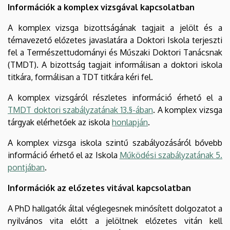
Információk a komplex vizsgával kapcsolatban
A komplex vizsga bizottságának tagjait a jelölt és a
témavezető előzetes javaslatára a Doktori Iskola terjeszti
fel a Természettudományi és Műszaki Doktori Tanácsnak
(TMDT). A bizottság tagjait informálisan a doktori iskola
titkára, formálisan a TDT titkára kéri fel.
A komplex vizsgáról részletes információ érhető el a
TMDT doktori szabályzatának 13.§-ában
. A komplex vizsga
tárgyak elérhetőek az iskola
honlapján
.
A komplex vizsga iskola szintű szabályozásáról bővebb
információ érhető el az Iskola
Működési szabályzatának 5.
pontjában
.
Információk az előzetes vitával kapcsolatban
A PhD hallgatók által véglegesnek minősített dolgozatot a
nyilvános vita előtt a jelöltnek előzetes vitán kell